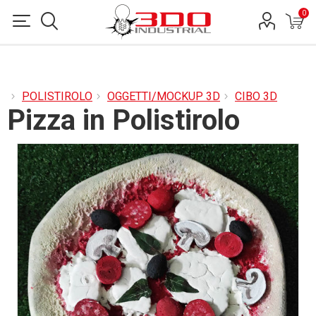
0
POLISTIROLO
OGGETTI/MOCKUP 3D
CIBO 3D
Pizza in Polistirolo