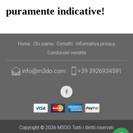
puramente indicative!
Home
Chi siamo
Contatti
Informativa privacy
Condizioni vendita
info@m3do.com
+39 3926934591
Copyright © 2026 M3DO. Tutti i diritti riservati
Designed by
Nop-Templates.com