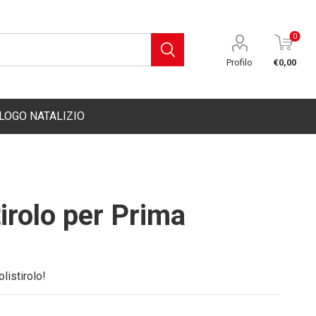
0
Profilo
€0,00
LOGO NATALIZIO
SIGN
tirolo per Prima
3D
TRE
listirolo!