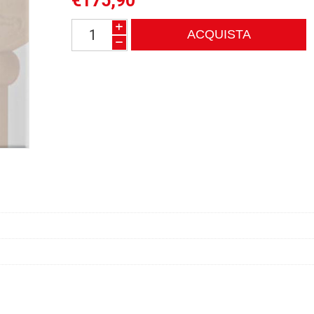
€175,90
i
h