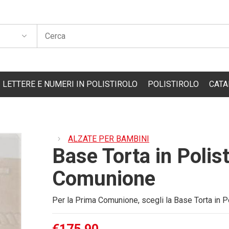
LETTERE E NUMERI IN POLISTIROLO
POLISTIROLO
CATA
LETTERE E NUMERI IN POLISTIROLO
ARREDO CASA & DE
LO
ARREDO VETRINE
ALZATE PER BAMBINI
Base Torta in Polis
ATALIZIO
ARREDO EDILE
 BAMBINI
OGGETTI/MOCKUP 
Comunione
SSICHE
COLONNE & BALAUS
Per la Prima Comunione, scegli la Base Torta in Po
EVENTI & PARTY